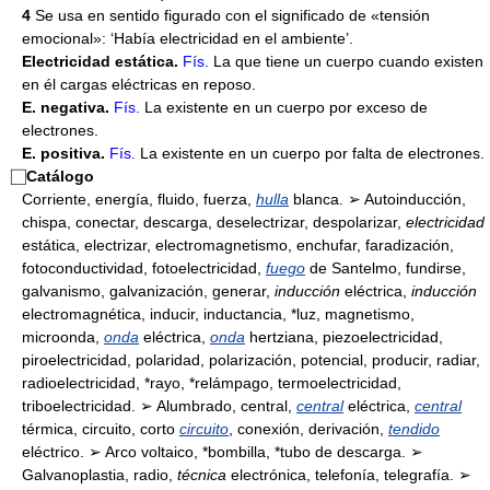
4
Se usa en sentido figurado con el significado de «tensión
emocional»: ‘Había electricidad en el ambiente’.
Electricidad estática.
Fís.
La que tiene un cuerpo cuando existen
en él cargas eléctricas en reposo.
E. negativa.
Fís.
La existente en un cuerpo por exceso de
electrones.
E. positiva.
Fís.
La existente en un cuerpo por falta de electrones.
⃞
Catálogo
Corriente, energía, fluido, fuerza,
hulla
blanca. ➢ Autoinducción,
chispa, conectar, descarga, deselectrizar, despolarizar,
electricidad
estática, electrizar, electromagnetismo, enchufar, faradización,
fotoconductividad, fotoelectricidad,
fuego
de Santelmo, fundirse,
galvanismo, galvanización, generar,
inducción
eléctrica,
inducción
electromagnética, inducir, inductancia, *luz, magnetismo,
microonda,
onda
eléctrica,
onda
hertziana, piezoelectricidad,
piroelectricidad, polaridad, polarización, potencial, producir, radiar,
radioelectricidad, *rayo, *relámpago, termoelectricidad,
triboelectricidad. ➢ Alumbrado, central,
central
eléctrica,
central
térmica, circuito, corto
circuito
, conexión, derivación,
tendido
eléctrico. ➢ Arco voltaico, *bombilla, *tubo de descarga. ➢
Galvanoplastia, radio,
técnica
electrónica, telefonía, telegrafía. ➢