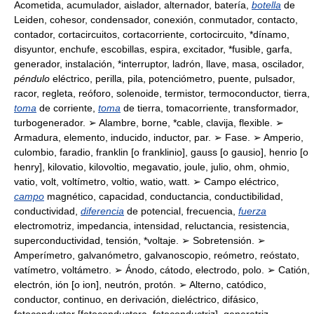
Acometida, acumulador, aislador, alternador, batería,
botella
de
Leiden, cohesor, condensador, conexión, conmutador, contacto,
contador, cortacircuitos, cortacorriente, cortocircuito, *dínamo,
disyuntor, enchufe, escobillas, espira, excitador, *fusible, garfa,
generador, instalación, *interruptor, ladrón, llave, masa, oscilador,
péndulo
eléctrico, perilla, pila, potenciómetro, puente, pulsador,
racor, regleta, reóforo, solenoide, termistor, termoconductor, tierra,
toma
de corriente,
toma
de tierra, tomacorriente, transformador,
turbogenerador. ➢ Alambre, borne, *cable, clavija, flexible. ➢
Armadura, elemento, inducido, inductor, par. ➢ Fase. ➢ Amperio,
culombio, faradio, franklin [o franklinio], gauss [o gausio], henrio [o
henry], kilovatio, kilovoltio, megavatio, joule, julio, ohm, ohmio,
vatio, volt, voltímetro, voltio, watio, watt. ➢ Campo eléctrico,
campo
magnético, capacidad, conductancia, conductibilidad,
conductividad,
diferencia
de potencial, frecuencia,
fuerza
electromotriz, impedancia, intensidad, reluctancia, resistencia,
superconductividad, tensión, *voltaje. ➢ Sobretensión. ➢
Amperímetro, galvanómetro, galvanoscopio, reómetro, reóstato,
vatímetro, voltámetro. ➢ Ánodo, cátodo, electrodo, polo. ➢ Catión,
electrón, ión [o ion], neutrón, protón. ➢ Alterno, catódico,
conductor, continuo, en derivación, dieléctrico, difásico,