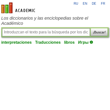
RU
EN
DE
FR
es-academic.com
Los diccionarios y las enciclopedias sobre el
Académico
¡Buscar!
interpretaciones
Traducciones
libros
Игры ⚽