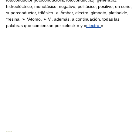
fotoconductor [fotoconductora, fotoconductriz], generatriz,
hidroeléctrico, monofásico, negativo, polifásico, positivo, en serie,
superconductor, trifásico. ➢ Ámbar, electro, gimnoto, platinoide,
*resina. ➢ *Átomo. ➢ V., además, a continuación, todas las
palabras que comienzan por «electr-» y «
electro-
».
* * *