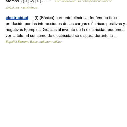
átomos. {{＜}}2{{＞}}… …
Diccionario de uso del español actual con
sinónimos y antónimos
electricidad
— (f) (Básico) corriente eléctrica, fenómeno físico
producido por las interacciones de las cargas eléctricas positivas y
negativas Ejemplos: Gracias al invento de la electricidad podemos
ver la tele. El consumo de electricidad se dispara durante la …
Español Extremo Basic and Intermediate