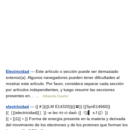
Electricidad
— Este artículo o sección puede ser demasiado
extenso(a). Algunos navegadores pueden tener dificultades al
mostrar este artículo. Por favor, considera separar cada sección
por artículos independientes, y luego resumir las secciones
presentes en… …
Wikipedia Español
electricidad
— {{＃}}{{LM E14320}}{{〓}} {{SynE14660}}
{{［}}electricidad{{］}} ‹e·lec·tri·ci·dad› {{《}}▍ s.f.{{》}}
{{＜}}1{{＞}} Forma de energía presente en la materia y derivada
del movimiento de los electrones y de los protones que forman los