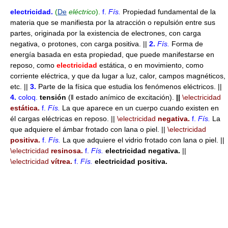
electricidad
.
(
De
eléctrico
).
f.
Fís.
Propiedad fundamental de la
materia que se manifiesta por la atracción o repulsión entre sus
partes, originada por la existencia de electrones, con carga
negativa, o protones, con carga positiva. ||
2.
Fís.
Forma de
energía basada en esta propiedad, que puede manifestarse en
reposo, como
electricidad
estática, o en movimiento, como
corriente eléctrica, y que da lugar a luz, calor, campos magnéticos,
etc. ||
3.
Parte de la física que estudia los fenómenos eléctricos. ||
4.
coloq.
tensión
(ǁ estado anímico de excitación).
||
\electricidad
estática.
f.
Fís.
La que aparece en un cuerpo cuando existen en
él cargas eléctricas en reposo. ||
\electricidad
negativa.
f.
Fís.
La
que adquiere el ámbar frotado con lana o piel. ||
\electricidad
positiva.
f.
Fís.
La que adquiere el vidrio frotado con lana o piel. ||
\electricidad
resinosa.
f.
Fís.
electricidad negativa.
||
\electricidad
vítrea.
f.
Fís.
electricidad positiva.