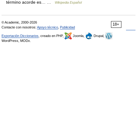
término acorde es… …
Wikipedia Español
© Academic, 2000-2026
18+
Contacte con nosotros:
Apoyo técnico
,
Publicidad
Exportación Diccionarios
, creado en PHP,
Joomla,
Drupal,
WordPress, MODx.